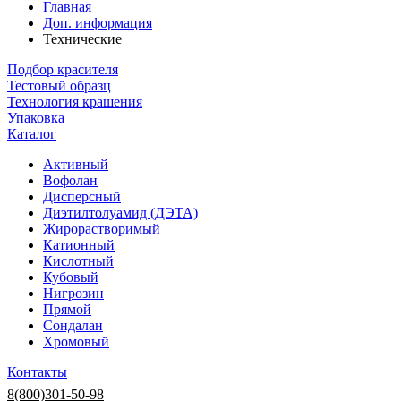
Главная
Доп. информация
Технические
Подбор красителя
Тестовый образц
Технология крашения
Упаковка
Каталог
Активный
Вофолан
Дисперсный
Диэтилтолуамид (ДЭТА)
Жирорастворимый
Катионный
Кислотный
Кубовый
Нигрозин
Прямой
Сондалан
Хромовый
Контакты
8(800)301-50-98