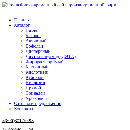
Главная
Каталог
Назад
Каталог
Активный
Вофолан
Дисперсный
Диэтилтолуамид (ДЭТА)
Жирорастворимый
Катионный
Кислотный
Кубовый
Нигрозин
Прямой
Сондалан
Хромовый
Отзывы и предложения
Контакты
8(800)301-50-98
8(499)340-11-28