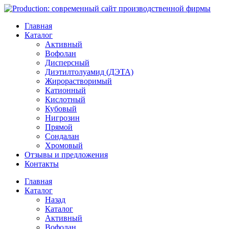
Главная
Каталог
Активный
Вофолан
Дисперсный
Диэтилтолуамид (ДЭТА)
Жирорастворимый
Катионный
Кислотный
Кубовый
Нигрозин
Прямой
Сондалан
Хромовый
Отзывы и предложения
Контакты
Главная
Каталог
Назад
Каталог
Активный
Вофолан