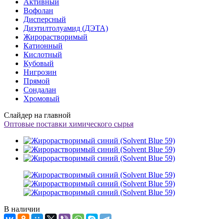
Активный
Вофолан
Дисперсный
Диэтилтолуамид (ДЭТА)
Жирорастворимый
Катионный
Кислотный
Кубовый
Нигрозин
Прямой
Сондалан
Хромовый
Слайдер на главной
Оптовые поставки химического сырья
В наличии