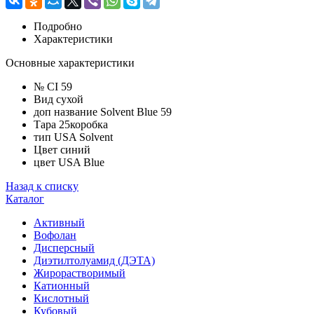
Подробно
Характеристики
Основные характеристики
№ CI
59
Вид
сухой
доп название
Solvent Blue 59
Тара
25коробка
тип USA
Solvent
Цвет
синий
цвет USA
Blue
Назад к списку
Каталог
Активный
Вофолан
Дисперсный
Диэтилтолуамид (ДЭТА)
Жирорастворимый
Катионный
Кислотный
Кубовый