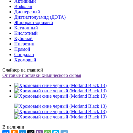
Активный
Вофолан
Дисперсный
Диэтилтолуамид (ДЭТА)
Жирорастворимый
Катионный
Кислотный
Кубовый
Нигрозин
Прямой
Сондалан
Хромовый
Слайдер на главной
Оптовые поставки химического сырья
В наличии