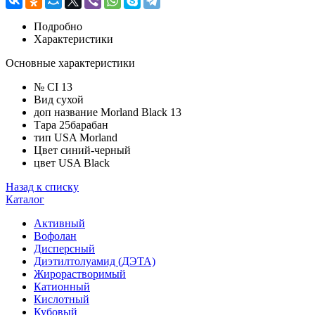
Подробно
Характеристики
Основные характеристики
№ CI
13
Вид
сухой
доп название
Morland Black 13
Тара
25барабан
тип USA
Morland
Цвет
синий-черный
цвет USA
Black
Назад к списку
Каталог
Активный
Вофолан
Дисперсный
Диэтилтолуамид (ДЭТА)
Жирорастворимый
Катионный
Кислотный
Кубовый