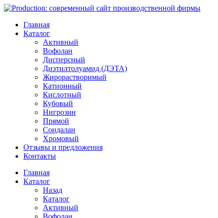
Главная
Каталог
Активный
Вофолан
Дисперсный
Диэтилтолуамид (ДЭТА)
Жирорастворимый
Катионный
Кислотный
Кубовый
Нигрозин
Прямой
Сондалан
Хромовый
Отзывы и предложения
Контакты
Главная
Каталог
Назад
Каталог
Активный
Вофолан